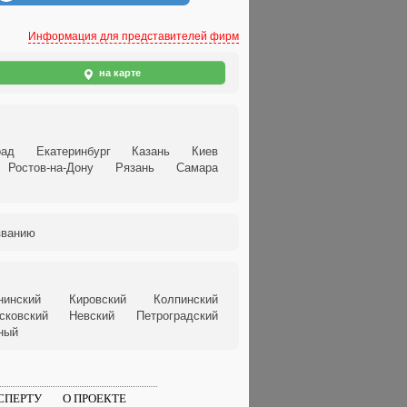
Информация для представителей фирм
на карте
рад
Екатеринбург
Казань
Киев
Ростов-на-Дону
Рязань
Самара
званию
нинский
Кировский
Колпинский
сковский
Невский
Петроградский
ный
СПЕРТУ
О ПРОЕКТЕ