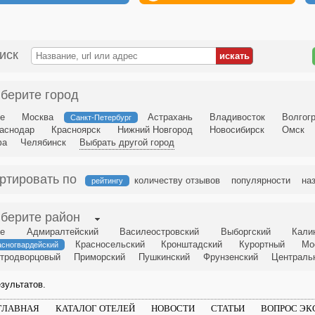
иск
берите город
е
Москва
Астрахань
Владивосток
Волгог
Санкт-Петербург
аснодар
Красноярск
Нижний Новгород
Новосибирск
Омск
фа
Челябинск
Выбрать другой город
ртировать по
количеству отзывов
популярности
на
рейтингу
берите район
е
Адмиралтейский
Василеостровский
Выборгский
Кали
Красносельский
Кронштадский
Курортный
Мо
асногвардейский
тродворцовый
Приморский
Пушкинский
Фрунзенский
Централь
зультатов.
ГЛАВНАЯ
КАТАЛОГ ОТЕЛЕЙ
НОВОСТИ
СТАТЬИ
ВОПРОС ЭК