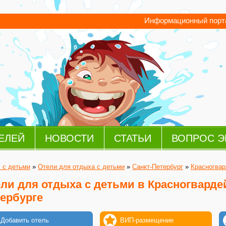
Информационный порта
ЕЛЕЙ
НОВОСТИ
СТАТЬИ
ВОПРОС Э
 с детьми
»
Отели для отдыха с детьми
»
Санкт-Петербург
»
Красногвар
ли для отдыха с детьми в Красногвардей
ербурге
Добавить отель
ВИП-размещение