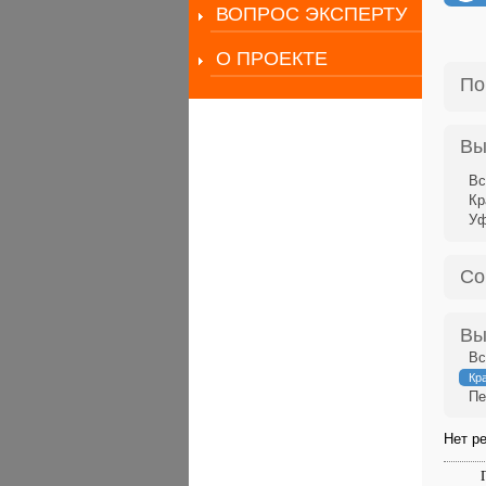
ВОПРОС ЭКСПЕРТУ
О ПРОЕКТЕ
По
Вы
Вс
Кр
У
Со
Вы
Вс
Кр
Пе
Нет ре