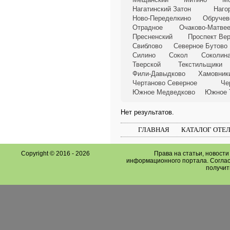
Нагатинский Затон
Наго
Ново-Переделкино
Обручев
Отрадное
Очаково-Матве
Пресненский
Проспект Ве
Свиблово
Северное Бутово
Силино
Сокол
Соколина
Тверской
Текстильщики
Фили-Давыдково
Хамовник
Чертаново Северное
Че
Южное Медведково
Южное 
Нет результатов.
ГЛАВНАЯ
КАТАЛОГ ОТЕ
Copyright © 2016 -
2026
Права на статьи, новост
информационного портала. Соглас
получит