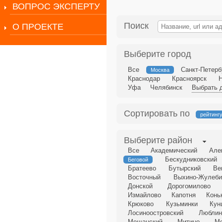
ВОПРОС ЭКСПЕРТУ
Поиск
О ПРОЕКТЕ
Выберите город
Все
Санкт-Петерб
Москва
Краснодар
Красноярск
Уфа
Челябинск
Выбрать д
Сортировать по
рейтинг
Выберите район
Все
Академический
Але
Бескудниковский
Беговой
Братеево
Бутырский
Ве
Восточный
Выхино-Жулеби
Донской
Дорогомилово
Измайлово
Капотня
Конь
Крюково
Кузьминки
Кун
Лосиноостровский
Люблин
Мещанский
Митино
М