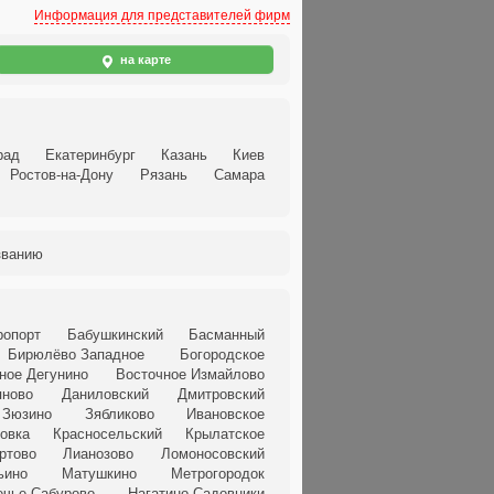
Информация для представителей фирм
на карте
рад
Екатеринбург
Казань
Киев
Ростов-на-Дону
Рязань
Самара
званию
ропорт
Бабушкинский
Басманный
Бирюлёво Западное
Богородское
ное Дегунино
Восточное Измайлово
яново
Даниловский
Дмитровский
Зюзино
Зябликово
Ивановское
овка
Красносельский
Крылатское
ртово
Лианозово
Ломоносовский
ьино
Матушкино
Метрогородок
ечье-Сабурово
Нагатино-Садовники