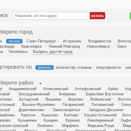
иск
берите город
е
Санкт-Петербург
Астрахань
Владивосток
Волгог
Москва
аснодар
Красноярск
Нижний Новгород
Новосибирск
Омск
фа
Челябинск
Выбрать другой город
ртировать по
количеству отзывов
популярности
на
рейтингу
берите район
е
Академический
Алексеевский
Алтуфьевский
Арбат
Аэ
говой
Бескудниковский
Бибирево
Бирюлёво Восточное
атеево
Бутырский
Вешняки
Внуково
Войковский
Восточ
сточный
Выхино-Жулебино
Гагаринский
Головинский
Голь
нской
Дорогомилово
Замоскворечье
Западное Дегунино
майлово
Капотня
Коньково
Коптево
Косино-Ухтомский
Котл
юково
Кузьминки
Кунцево
Куркино
Левобережный
Лефо
синоостровский
Люблино
Марфино
Марьина Роща
Мар
щанский
Митино
Можайский
Молжаниновский
Москвор