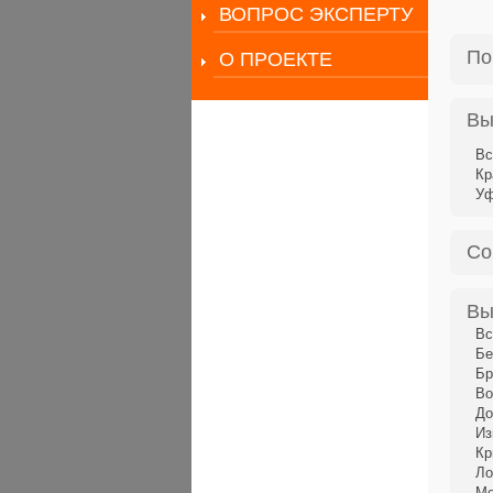
ВОПРОС ЭКСПЕРТУ
По
О ПРОЕКТЕ
Вы
Вс
Кр
У
Со
Вы
Вс
Бе
Бр
Во
До
Из
Кр
Ло
Ме