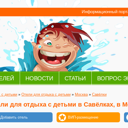
Информационный порта
ЕЛЕЙ
НОВОСТИ
СТАТЬИ
ВОПРОС Э
 с детьми
»
Отели для отдыха с детьми
»
Москва
»
Савёлки
ли для отдыха с детьми в Савёлках, в 
Добавить отель
ВИП-размещение