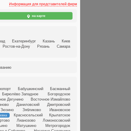
Информация для представителей фирм
на карте
рад
Екатеринбург
Казань
Киев
Ростов-на-Дону
Рязань
Самара
званию
ропорт
Бабушкинский
Басманный
Бирюлёво Западное
Богородское
ное Дегунино
Восточное Измайлово
яново
Даниловский
Дмитровский
Зюзино
Зябликово
Ивановское
Красносельский
Крылатское
ловка
ртово
Лианозово
Ломоносовский
ьино
Матушкино
Метрогородок
ечье-Сабурово
Нагатино-Садовники