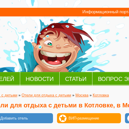
Информационный порта
ЕЛЕЙ
НОВОСТИ
СТАТЬИ
ВОПРОС Э
 с детьми
»
Отели для отдыха с детьми
»
Москва
»
Котловка
ли для отдыха с детьми в Котловке, в М
Добавить отель
ВИП-размещение