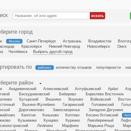
иск
берите город
е
Санкт-Петербург
Астрахань
Владивосток
Волгог
Москва
аснодар
Красноярск
Нижний Новгород
Новосибирск
Омск
фа
Челябинск
Выбрать другой город
ртировать по
количеству отзывов
популярности
на
рейтингу
берите район
е
Академический
Алексеевский
Алтуфьевский
Арбат
Аэ
говой
Бескудниковский
Бибирево
Бирюлёво Восточное
атеево
Бутырский
Вешняки
Внуково
Войковский
Восточ
сточный
Выхино-Жулебино
Гагаринский
Головинский
Голь
нской
Дорогомилово
Замоскворечье
Западное Дегунино
майлово
Капотня
Коньково
Коптево
Косино-Ухтомский
Кот
юково
Кузьминки
Кунцево
Куркино
Левобережный
Лефо
синоостровский
Люблино
Марфино
Марьина Роща
Мар
щанский
Митино
Можайский
Молжаниновский
Москвор