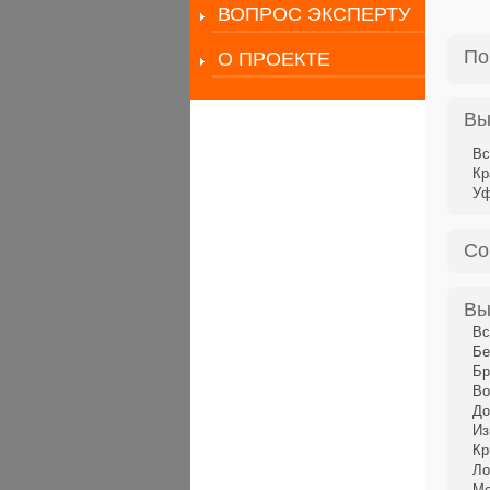
ВОПРОС ЭКСПЕРТУ
По
О ПРОЕКТЕ
Вы
Вс
Кр
У
Со
Вы
Вс
Бе
Бр
Во
До
Из
Кр
Ло
Ме