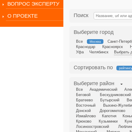
ВОПРОС ЭКСПЕРТУ
Поиск
О ПРОЕКТЕ
Выберите город
Все
Санкт-Петерб
Москва
Краснодар
Красноярск
Уфа
Челябинск
Выбрать д
Сортировать по
рейтинг
Выберите район
Все
Академический
Але
Беговой
Бескудниковский
Братеево
Бутырский
Ве
Восточный
Выхино-Жулеби
Донской
Дорогомилово
Измайлово
Капотня
Конь
Крюково
Кузьминки
Кун
Лосиноостровский
Люблин
Мещанский
Митино
М