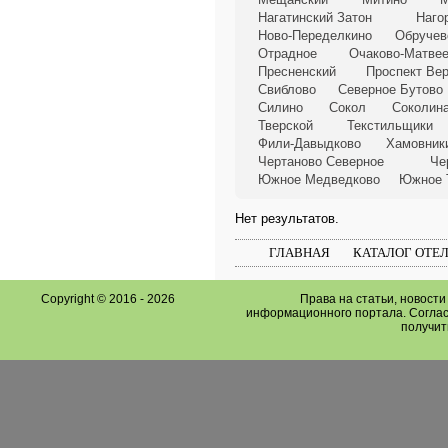
Нагатинский Затон
Наго
Ново-Переделкино
Обручев
Отрадное
Очаково-Матве
Пресненский
Проспект Ве
Свиблово
Северное Бутово
Силино
Сокол
Соколина
Тверской
Текстильщики
Фили-Давыдково
Хамовник
Чертаново Северное
Че
Южное Медведково
Южное 
Нет результатов.
ГЛАВНАЯ
КАТАЛОГ ОТЕ
Copyright © 2016 -
2026
Права на статьи, новост
информационного портала. Соглас
получит