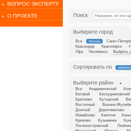
ВОПРОС ЭКСПЕРТУ
Поиск
О ПРОЕКТЕ
Выберите город
Все
Санкт-Петерб
Москва
Краснодар
Красноярск
Уфа
Челябинск
Выбрать д
Сортировать по
рейтинг
Выберите район
Все
Академический
Але
Беговой
Бескудниковский
Братеево
Бутырский
Ве
Восточный
Выхино-Жулеби
Донской
Дорогомилово
Измайлово
Капотня
Конь
Крюково
Кузьминки
Кун
Лосиноостровский
Люблин
Мещанский
Митино
М