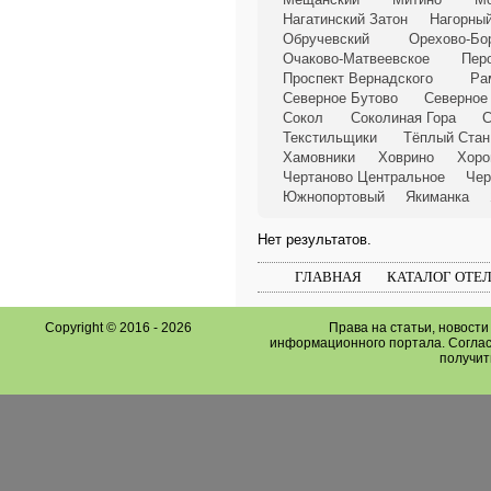
Нагатинский Затон
Нагорны
Обручевский
Орехово-Бо
Очаково-Матвеевское
Пер
Проспект Вернадского
Ра
Северное Бутово
Северное
Сокол
Соколиная Гора
С
Текстильщики
Тёплый Стан
Хамовники
Ховрино
Хоро
Чертаново Центральное
Чер
Южнопортовый
Якиманка
Нет результатов.
ГЛАВНАЯ
КАТАЛОГ ОТЕ
Copyright © 2016 -
2026
Права на статьи, новост
информационного портала. Соглас
получит