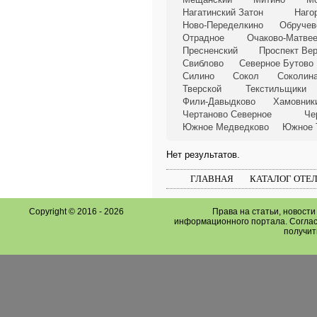
Нагатинский Затон
Наго
Ново-Переделкино
Обручев
Отрадное
Очаково-Матве
Пресненский
Проспект Ве
Свиблово
Северное Бутово
Силино
Сокол
Соколина
Тверской
Текстильщики
Фили-Давыдково
Хамовник
Чертаново Северное
Че
Южное Медведково
Южное 
Нет результатов.
ГЛАВНАЯ
КАТАЛОГ ОТЕ
Copyright © 2016 -
2026
Права на статьи, новост
информационного портала. Соглас
получит