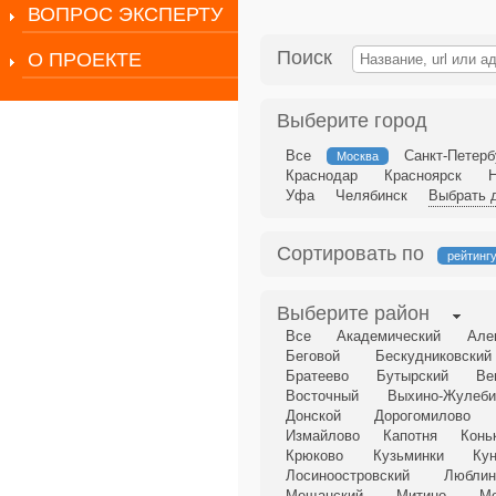
ВОПРОС ЭКСПЕРТУ
Поиск
О ПРОЕКТЕ
Выберите город
Все
Санкт-Петерб
Москва
Краснодар
Красноярск
Уфа
Челябинск
Выбрать д
Сортировать по
рейтинг
Выберите район
Все
Академический
Але
Беговой
Бескудниковский
Братеево
Бутырский
Ве
Восточный
Выхино-Жулеби
Донской
Дорогомилово
Измайлово
Капотня
Конь
Крюково
Кузьминки
Ку
Лосиноостровский
Люблин
Мещанский
Митино
М